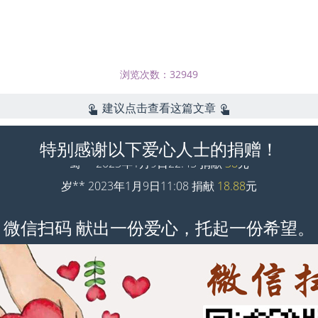
浏览次数：32949
建议点击查看这篇文章
特别感谢以下爱心人士的捐赠！
蜀** 2023年1月9日22:45 捐献
38
元
岁** 2023年1月9日11:08 捐献
18.88
元
岁** 2023年1月9日11:07 捐献
38
元
岁** 2023年1月9日11:03 捐献
38
元
微信扫码 献出一份爱心，托起一份希望。
j** 2022年12月18日13:24 捐献
0.1
元
x** 2022年12月13日20:37 捐献
0.09
元
和** 2022年12月7日18:09 捐献
18.88
元
解** 2022年12月5日09:24 捐献
18.88
元